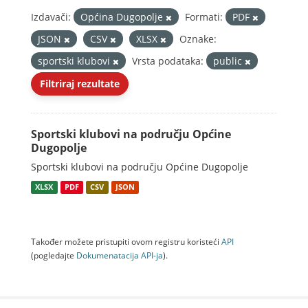
Izdavači:
Općina Dugopolje
Formati:
PDF
JSON
CSV
XLSX
Oznake:
sportski klubovi
Vrsta podataka:
public
Filtriraj rezultate
Sportski klubovi na području Općine
Dugopolje
Sportski klubovi na području Općine Dugopolje
XLSX
PDF
CSV
JSON
Također možete pristupiti ovom registru koristeći
API
(pogledajte
Dokumenаtаcijа API-jа
).