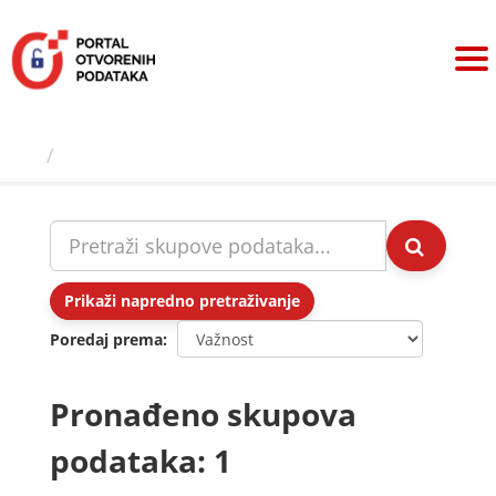
Preskoči
na
sadržaj
Skupovi podаtаkа
Prikaži napredno pretraživanje
Poredaj prema
Pronađeno skupova
podataka: 1