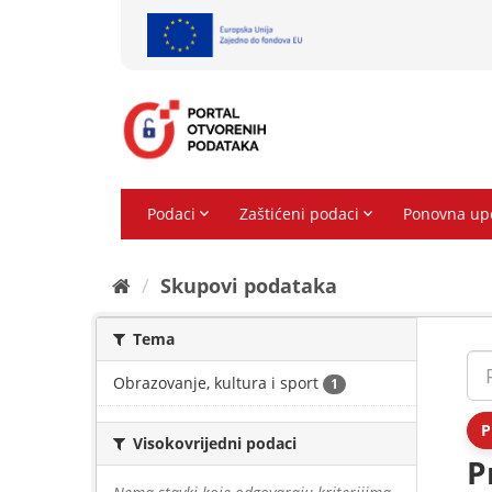
Preskoči
na
sadržaj
Skupovi podаtаkа
Tema
Obrazovanje, kultura i sport
1
P
Visokovrijedni podaci
P