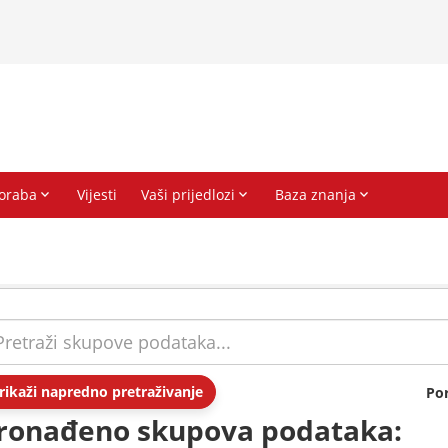
rikaži napredno pretraživanje
Po
ronađeno skupova podataka: