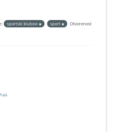
e:
sportski klubovi
sport
Otvorenost
I-jа
).