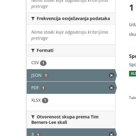
Nema stavki koje odgovaraju kriterijima
1
pretrage
Frekvencija osvježavanja podataka
Izd
Nema stavki koje odgovaraju kriterijima
sku
pretrage
Formati
Sp
CSV
1
Spo
XL
JSON
1
PDF
1
Tako
XLSX
1
Otvorenost skupa prema Tim
Berners-Lee skali
3
1