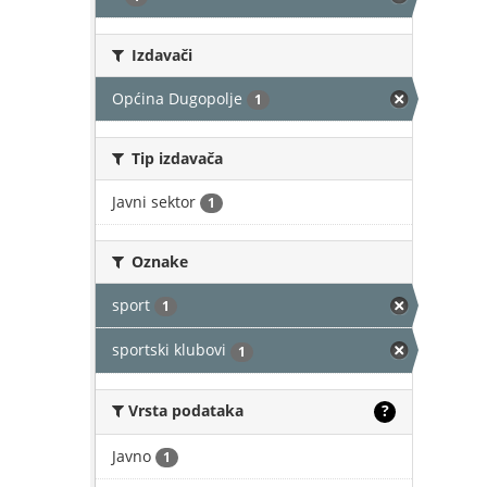
Izdavači
Općina Dugopolje
1
Tip izdavača
Javni sektor
1
Oznake
sport
1
sportski klubovi
1
Vrsta podataka
?
Javno
1