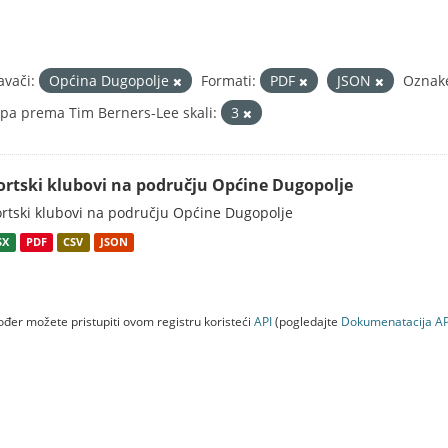
avači:
Općina Dugopolje
Formati:
PDF
JSON
Oznak
pa prema Tim Berners-Lee skali:
3
ortski klubovi na području Općine Dugopolje
rtski klubovi na području Općine Dugopolje
SX
PDF
CSV
JSON
đer možete pristupiti ovom registru koristeći
API
(pogledajte
Dokumenаtаcijа AP