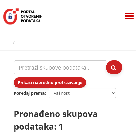
Preskoči
na
sadržaj
Skupovi podаtаkа
Prikaži napredno pretraživanje
Poredaj prema
Pronađeno skupova
podataka: 1