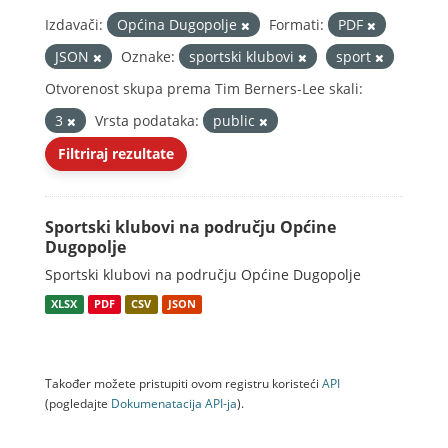
Izdavači:
Općina Dugopolje
Formati:
PDF
JSON
Oznake:
sportski klubovi
sport
Otvorenost skupa prema Tim Berners-Lee skali:
3
Vrsta podataka:
public
Filtriraj rezultate
Sportski klubovi na području Općine
Dugopolje
Sportski klubovi na području Općine Dugopolje
XLSX
PDF
CSV
JSON
Također možete pristupiti ovom registru koristeći
API
(pogledajte
Dokumenаtаcijа API-jа
).