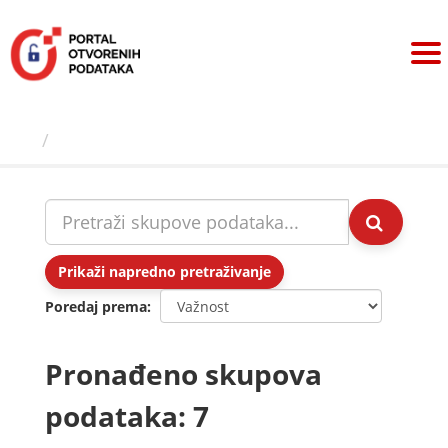
Preskoči
na
sadržaj
Skupovi podаtаkа
Prikaži napredno pretraživanje
Poredaj prema
Pronađeno skupova
podataka: 7