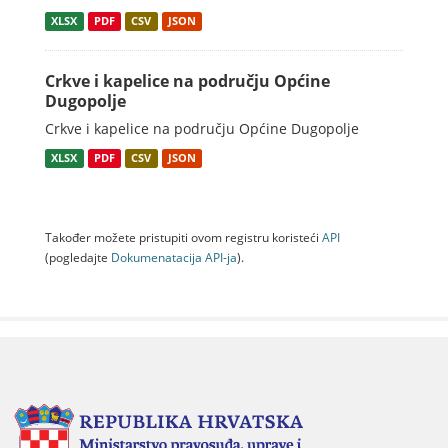
XLSX
PDF
CSV
JSON
Crkve i kapelice na području Općine
Dugopolje
Crkve i kapelice na području Općine Dugopolje
XLSX
PDF
CSV
JSON
Također možete pristupiti ovom registru koristeći
API
(pogledajte
Dokumenаtаcijа API-jа
).