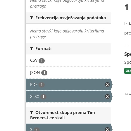
Nema stavki koje odgovaraju kriterijima
1
pretrage
Frekvencija osvježavanja podataka
Izd
Nema stavki koje odgovaraju kriterijima
pre
pretrage
Formati
Sp
CSV
1
Spo
XL
JSON
1
PDF
1
Tako
XLSX
1
Otvorenost skupa prema Tim
Berners-Lee skali
3
1