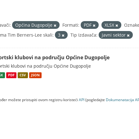
avači:
Općina Dugopolje
Formati:
PDF
XLSX
Oznake
ma Tim Berners-Lee skali:
3
Tip Izdavača:
Javni sektor
ortski klubovi na području Općine Dugopolje
rtski klubovi na području Općine Dugopolje
SX
PDF
CSV
JSON
đer možete pristupiti ovom registru koristeći
API
(pogledajte
Dokumenаtаcijа AP