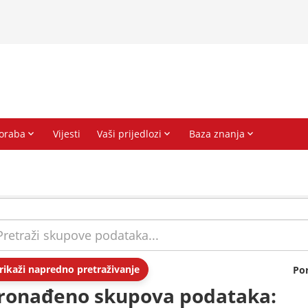
rikaži napredno pretraživanje
Po
ronađeno skupova podataka: