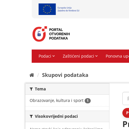
Preskoči
na
sadržaj
Skupovi podаtаkа
Tema
Obrazovanje, kultura i sport
1
P
Visokovrijedni podaci
P