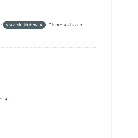
:
sportski klubovi
Otvorenost skupa
I-jа
).