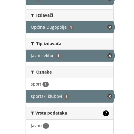
Izdavači
Općina Dugopolje
1
Tip izdavača
Javni sektor
1
Oznake
sport
1
sportski klubovi
1
Vrsta podataka
?
Javno
1