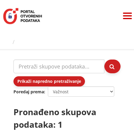
Preskoči
na
sadržaj
Skupovi podаtаkа
Prikaži napredno pretraživanje
Poredaj prema
Pronađeno skupova
podataka: 1