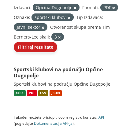
Izdavači:
Općina Dugopolje
Formati:
PDF
Oznake:
sportski klubovi
Tip Izdavača:
Javni sektor
Otvorenost skupa prema Tim
Berners-Lee skali:
3
Filtriraj rezultate
Sportski klubovi na području Općine
Dugopolje
Sportski klubovi na području Općine Dugopolje
XLSX
PDF
CSV
JSON
Također možete pristupiti ovom registru koristeći
API
(pogledajte
Dokumenаtаcijа API-jа
).