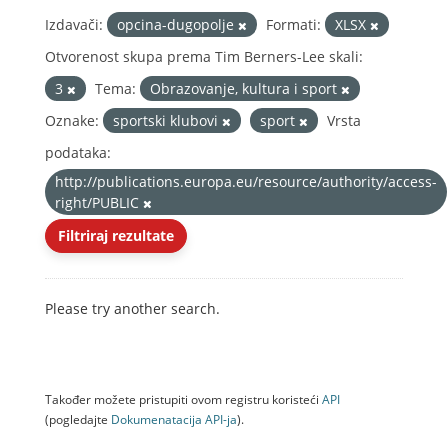
Izdavači:
opcina-dugopolje
Formati:
XLSX
Otvorenost skupa prema Tim Berners-Lee skali:
3
Tema:
Obrazovanje, kultura i sport
Oznake:
sportski klubovi
sport
Vrsta
podataka:
http://publications.europa.eu/resource/authority/access-
right/PUBLIC
Filtriraj rezultate
Please try another search.
Također možete pristupiti ovom registru koristeći
API
(pogledajte
Dokumenаtаcijа API-jа
).