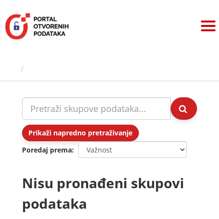
Preskoči
na
sadržaj
Skupovi podаtаkа
Prikaži napredno pretraživanje
Poredaj prema
Nisu pronađeni skupovi
podataka