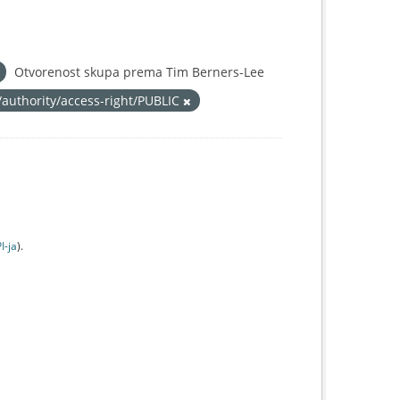
Otvorenost skupa prema Tim Berners-Lee
/authority/access-right/PUBLIC
I-jа
).