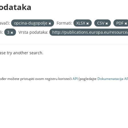
odataka
avači:
opcina-dugopolje
Formati:
XLSX
CSV
PDF
i:
3
Vrsta podataka:
http://publications.europa.eu/resource
ase try another search.
đer možete pristupiti ovom registru koristeći
API
(pogledajte
Dokumenаtаcijа AP