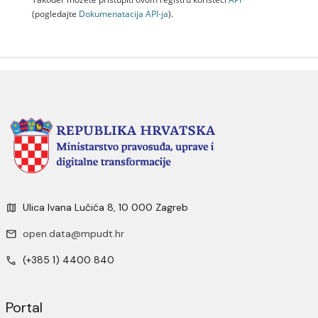
(pogledajte
Dokumenаtаcijа API-jа
).