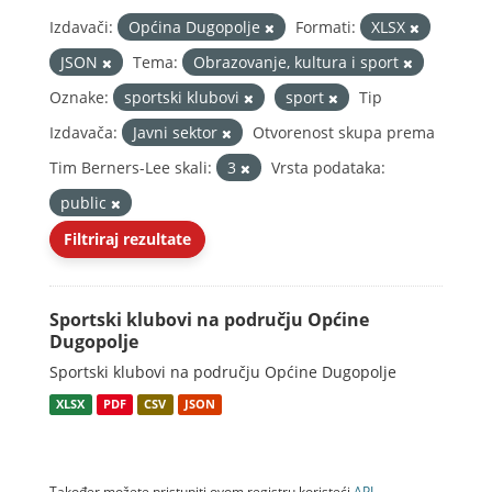
Izdavači:
Općina Dugopolje
Formati:
XLSX
JSON
Tema:
Obrazovanje, kultura i sport
Oznake:
sportski klubovi
sport
Tip
Izdavača:
Javni sektor
Otvorenost skupa prema
Tim Berners-Lee skali:
3
Vrsta podataka:
public
Filtriraj rezultate
Sportski klubovi na području Općine
Dugopolje
Sportski klubovi na području Općine Dugopolje
XLSX
PDF
CSV
JSON
Također možete pristupiti ovom registru koristeći
API