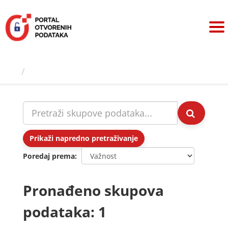
Preskoči
na
sadržaj
Skupovi podаtаkа
Prikaži napredno pretraživanje
Poredaj prema
Pronađeno skupova
podataka: 1