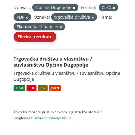
Izdavači:
Općina Dugopolje
Formati:
XLSX
PDF
Oznake:
trgovačka društva
Tema:
Ekonomija i financije
Filtriraj rezultate
Trgovačka društva u vlasništvu /
suvlasništvu Općine Dugopolje
Trgovačka društva u vlasništvu / suvlasništvu Općine
Dugopolje
XLSX
PDF
CSV
JSON
Također možete pristupiti ovom registru koristeći
API
(pogledajte
Dokumenаtаcijа API-jа
).