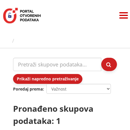
Preskoči
na
sadržaj
Skupovi podаtаkа
Prikaži napredno pretraživanje
Poredaj prema
Pronađeno skupova
podataka: 1