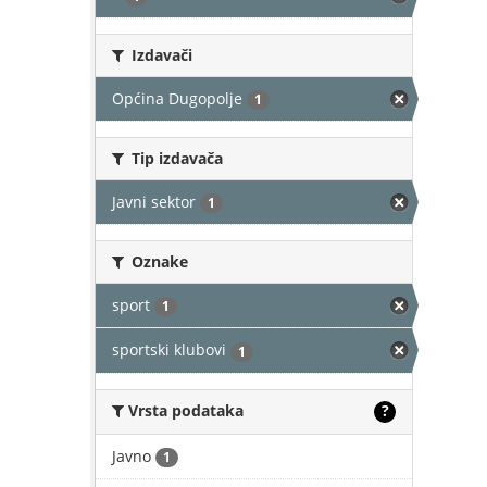
Izdavači
Općina Dugopolje
1
Tip izdavača
Javni sektor
1
Oznake
sport
1
sportski klubovi
1
Vrsta podataka
?
Javno
1