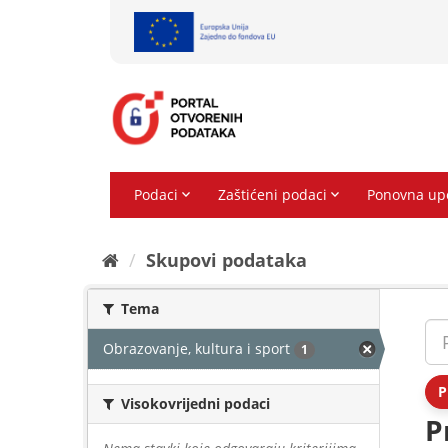
Preskoči
na
sadržaj
Skupovi podаtаkа
Tema
Obrazovanje, kultura i sport
1
P
Visokovrijedni podaci
P