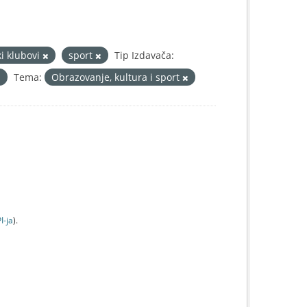
ki klubovi
sport
Tip Izdavača:
Tema:
Obrazovanje, kultura i sport
I-jа
).