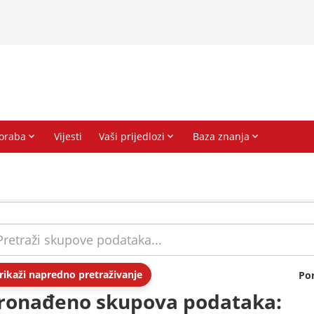
rikaži napredno pretraživanje
Po
ronađeno skupova podataka: