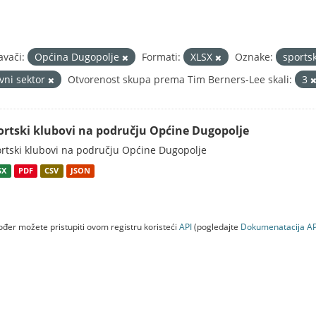
avači:
Općina Dugopolje
Formati:
XLSX
Oznake:
sports
avni sektor
Otvorenost skupa prema Tim Berners-Lee skali:
3
ortski klubovi na području Općine Dugopolje
rtski klubovi na području Općine Dugopolje
SX
PDF
CSV
JSON
đer možete pristupiti ovom registru koristeći
API
(pogledajte
Dokumenаtаcijа AP