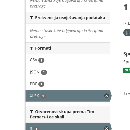
Nema stavki koje odgovaraju kriterijima
1
pretrage
Frekvencija osvježavanja podataka
Izd
Nema stavki koje odgovaraju kriterijima
J
pretrage
Formati
Sp
CSV
1
Spo
XL
JSON
1
PDF
1
Tako
XLSX
1
Otvorenost skupa prema Tim
Berners-Lee skali
3
1