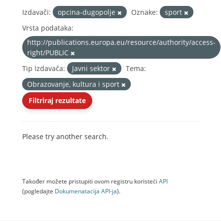
Izdavači:
opcina-dugopolje
Oznake:
sport
Vrsta podataka:
http://publications.europa.eu/resource/authority/access-
right/PUBLIC
Tip Izdavača:
Javni sektor
Tema:
Obrazovanje, kultura i sport
Filtriraj rezultate
Please try another search.
Također možete pristupiti ovom registru koristeći
API
(pogledajte
Dokumenаtаcijа API-jа
).