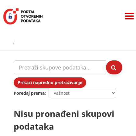
Preskoči
na
sadržaj
Skupovi podаtаkа
Prikaži napredno pretraživanje
Poredaj prema
Nisu pronađeni skupovi
podataka