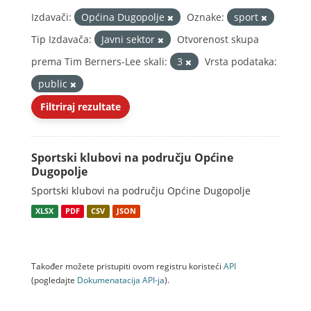
Izdavači:
Općina Dugopolje
Oznake:
sport
Tip Izdavača:
Javni sektor
Otvorenost skupa
prema Tim Berners-Lee skali:
3
Vrsta podataka:
public
Filtriraj rezultate
Sportski klubovi na području Općine
Dugopolje
Sportski klubovi na području Općine Dugopolje
XLSX
PDF
CSV
JSON
Također možete pristupiti ovom registru koristeći
API
(pogledajte
Dokumenаtаcijа API-jа
).