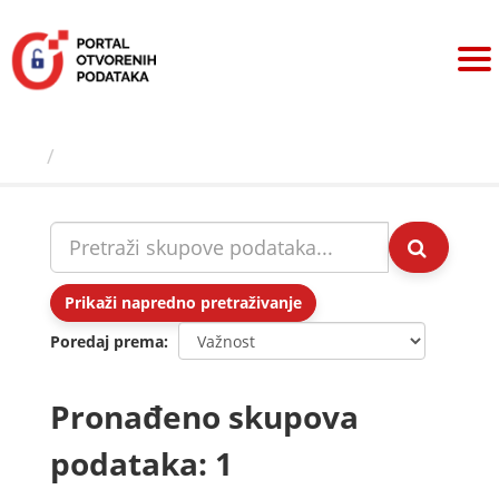
Preskoči
na
sadržaj
Skupovi podаtаkа
Prikaži napredno pretraživanje
Poredaj prema
Pronađeno skupova
podataka: 1