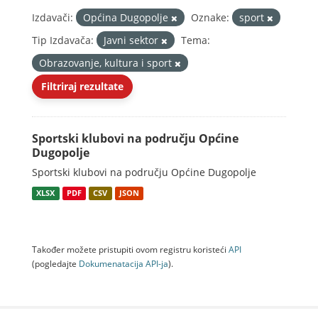
Izdavači:
Općina Dugopolje
Oznake:
sport
Tip Izdavača:
Javni sektor
Tema:
Obrazovanje, kultura i sport
Filtriraj rezultate
Sportski klubovi na području Općine
Dugopolje
Sportski klubovi na području Općine Dugopolje
XLSX
PDF
CSV
JSON
Također možete pristupiti ovom registru koristeći
API
(pogledajte
Dokumenаtаcijа API-jа
).