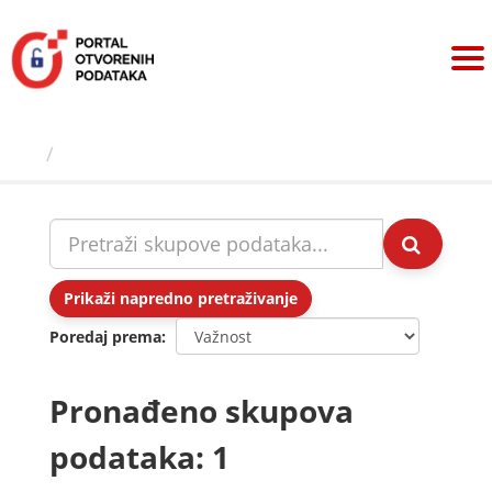
Preskoči
na
sadržaj
Skupovi podаtаkа
Prikaži napredno pretraživanje
Poredaj prema
Pronađeno skupova
podataka: 1