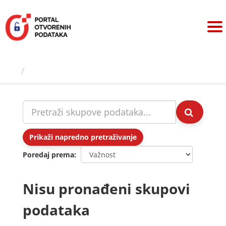
Preskoči
na
sadržaj
Skupovi podаtаkа
Prikaži napredno pretraživanje
Poredaj prema
Nisu pronađeni skupovi
podataka