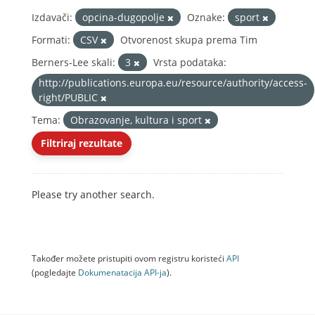
Izdavači:
opcina-dugopolje
Oznake:
sport
Formati:
CSV
Otvorenost skupa prema Tim
Berners-Lee skali:
3
Vrsta podataka:
http://publications.europa.eu/resource/authority/access-
right/PUBLIC
Tema:
Obrazovanje, kultura i sport
Filtriraj rezultate
Please try another search.
Također možete pristupiti ovom registru koristeći
API
(pogledajte
Dokumenаtаcijа API-jа
).