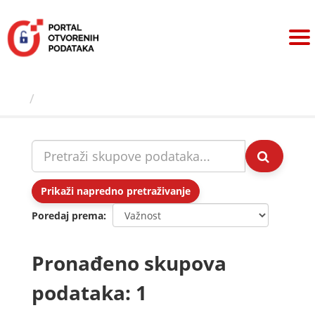
Preskoči
na
sadržaj
Skupovi podаtаkа
Prikaži napredno pretraživanje
Poredaj prema
Pronađeno skupova
podataka: 1