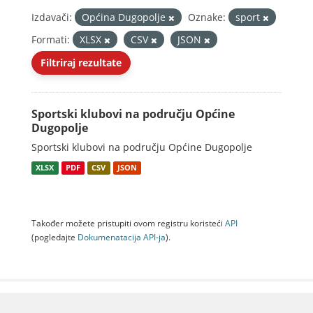
Izdavači:
Općina Dugopolje
Oznake:
sport
Formati:
XLSX
CSV
JSON
Filtriraj rezultate
Sportski klubovi na području Općine
Dugopolje
Sportski klubovi na području Općine Dugopolje
XLSX
PDF
CSV
JSON
Također možete pristupiti ovom registru koristeći
API
(pogledajte
Dokumenаtаcijа API-jа
).