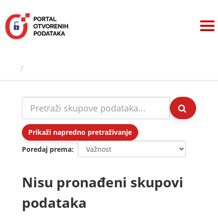
Preskoči
na
sadržaj
Skupovi podаtаkа
Prikaži napredno pretraživanje
Poredaj prema
Nisu pronađeni skupovi
podataka