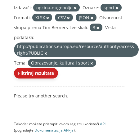
Izdavači:
opcina-dugopolje
Oznake:
sport
Formati:
XLSX
CSV
JSON
Otvorenost
skupa prema Tim Berners-Lee skali:
3
Vrsta
podataka:
http://publications.europa.eu/resource/authority/access-
right/PUBLIC
Tema:
Obrazovanje, kultura i sport
Filtriraj rezultate
Please try another search.
Također možete pristupiti ovom registru koristeći
API
(pogledajte
Dokumenаtаcijа API-jа
).