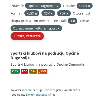
Izdavači:
Općina Dugopolje
Oznake:
sport
Formati:
XLSX
CSV
PDF
Otvorenost
skupa prema Tim Berners-Lee skali:
3
Tema:
Obrazovanje, kultura i sport
Filtriraj rezultate
Sportski klubovi na području Općine
Dugopolje
Sportski klubovi na području Općine Dugopolje
XLSX
PDF
CSV
JSON
Također možete pristupiti ovom registru koristeći
API
(pogledajte
Dokumenаtаcijа API-jа
).