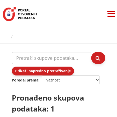
Preskoči
na
sadržaj
Skupovi podаtаkа
Prikaži napredno pretraživanje
Poredaj prema
Pronađeno skupova
podataka: 1