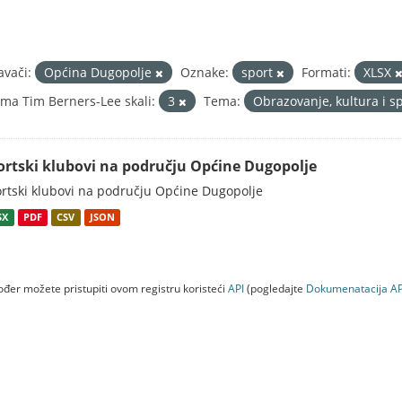
avači:
Općina Dugopolje
Oznake:
sport
Formati:
XLSX
ma Tim Berners-Lee skali:
3
Tema:
Obrazovanje, kultura i s
ortski klubovi na području Općine Dugopolje
rtski klubovi na području Općine Dugopolje
SX
PDF
CSV
JSON
đer možete pristupiti ovom registru koristeći
API
(pogledajte
Dokumenаtаcijа AP