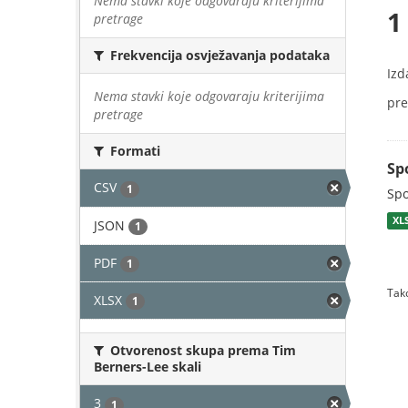
Nema stavki koje odgovaraju kriterijima
1
pretrage
Frekvencija osvježavanja podataka
Izd
Nema stavki koje odgovaraju kriterijima
pre
pretrage
Formati
Sp
CSV
1
Spo
XL
JSON
1
PDF
1
Tako
XLSX
1
Otvorenost skupa prema Tim
Berners-Lee skali
3
1