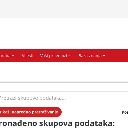
rikaži napredno pretraživanje
Po
ronađeno skupova podataka: