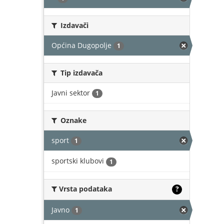
Izdavači
Općina Dugopolje
1
Tip izdavača
Javni sektor
1
Oznake
sport
1
sportski klubovi
1
Vrsta podataka
?
Javno
1