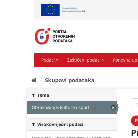
Preskoči
na
sadržaj
Skupovi podаtаkа
Tema
Obrazovanje, kultura i sport
1
P
Visokovrijedni podaci
P