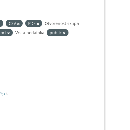
CSV
PDF
Otvorenost skupa
port
Vrsta podataka:
public
I-jа
).