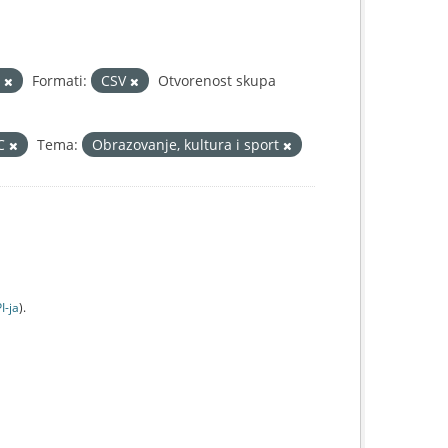
i
Formati:
CSV
Otvorenost skupa
IC
Tema:
Obrazovanje, kultura i sport
I-jа
).