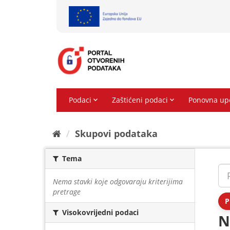
Preskoči
na
sadržaj
Skupovi podаtаkа
Tema
Nema stavki koje odgovaraju kriterijima
pretrage
P
Visokovrijedni podaci
N