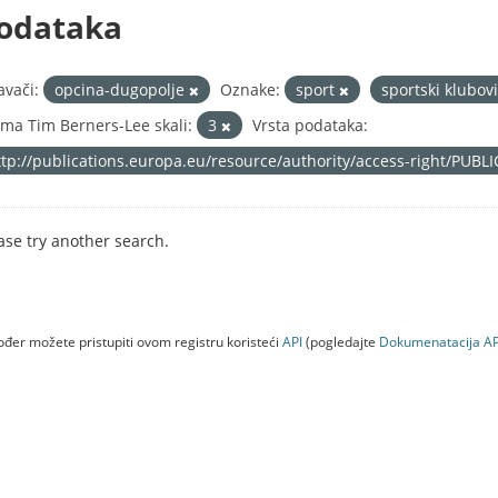
odataka
avači:
opcina-dugopolje
Oznake:
sport
sportski klubov
ma Tim Berners-Lee skali:
3
Vrsta podataka:
ttp://publications.europa.eu/resource/authority/access-right/PUBL
ase try another search.
đer možete pristupiti ovom registru koristeći
API
(pogledajte
Dokumenаtаcijа AP