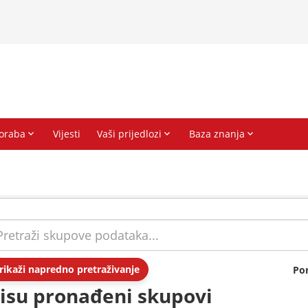
rikaži napredno pretraživanje
Po
isu pronađeni skupovi