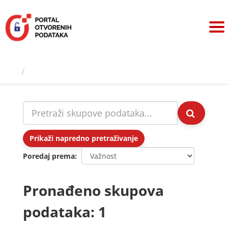
Preskoči
na
sadržaj
Skupovi podаtаkа
Prikaži napredno pretraživanje
Poredaj prema
Pronađeno skupova
podataka: 1