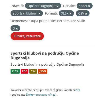
Izdavači:
Općina Dugopolje
Oznake:
sport
sportski klubovi
Formati:
XLSX
CSV
Otvorenost skupa prema Tim Berners-Lee skali:
3
Filtriraj rezultate
Sportski klubovi na području Općine
Dugopolje
Sportski klubovi na području Općine Dugopolje
XLSX
PDF
CSV
JSON
Također možete pristupiti ovom registru koristeći
API
(pogledajte
Dokumenаtаcijа API-jа
).