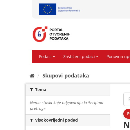
Preskoči
na
sadržaj
Skupovi podаtаkа
Tema
Nema stavki koje odgovaraju kriterijima
pretrage
P
Visokovrijedni podaci
N