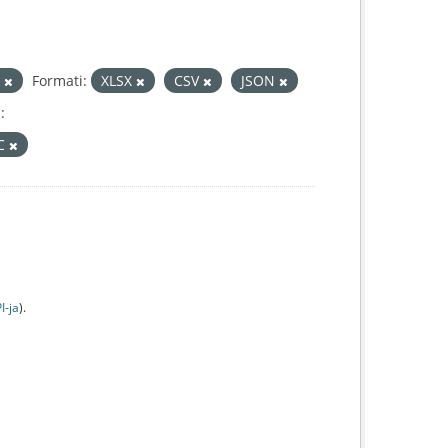
i
Formati:
XLSX
CSV
JSON
:
IC
I-jа
).