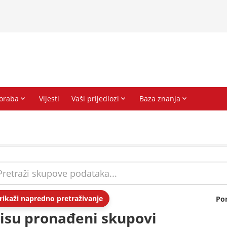
rikaži napredno pretraživanje
Po
isu pronađeni skupovi