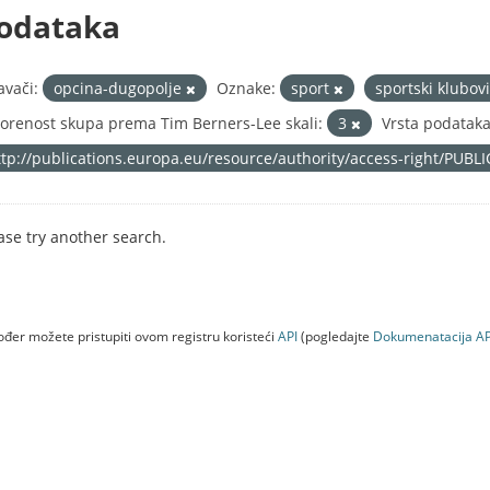
odataka
avači:
opcina-dugopolje
Oznake:
sport
sportski klubov
orenost skupa prema Tim Berners-Lee skali:
3
Vrsta podataka
ttp://publications.europa.eu/resource/authority/access-right/PUBL
ase try another search.
đer možete pristupiti ovom registru koristeći
API
(pogledajte
Dokumenаtаcijа AP