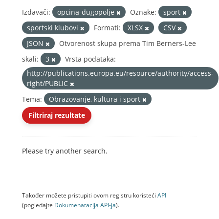
Izdavači:
opcina-dugopolje
Oznake:
sport
sportski klubovi
Formati:
XLSX
CSV
JSON
Otvorenost skupa prema Tim Berners-Lee
skali:
3
Vrsta podataka:
http://publications.europa.eu/resource/authority/access-
right/PUBLIC
Tema:
Obrazovanje, kultura i sport
Filtriraj rezultate
Please try another search.
Također možete pristupiti ovom registru koristeći
API
(pogledajte
Dokumenаtаcijа API-jа
).