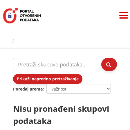
Preskoči
na
sadržaj
Skupovi podаtаkа
Prikaži napredno pretraživanje
Poredaj prema
Nisu pronađeni skupovi
podataka