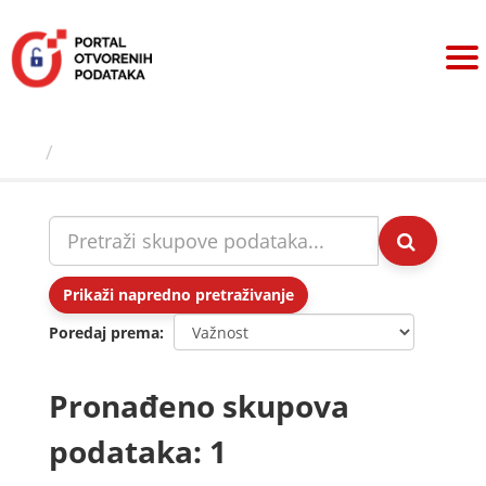
Preskoči
na
sadržaj
Skupovi podаtаkа
Prikaži napredno pretraživanje
Poredaj prema
Pronađeno skupova
podataka: 1