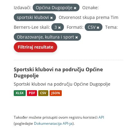
Izdavači:
Općina Dugopolje
Oznake:
sportski klubovi
Otvorenost skupa prema Tim
Berners-Lee skali:
3
Formati:
CSV
Tema:
Obrazovanje, kultura i sport
Filtriraj rezultate
Sportski klubovi na području Općine
Dugopolje
Sportski klubovi na području Općine Dugopolje
XLSX
PDF
CSV
JSON
Također možete pristupiti ovom registru koristeći
API
(pogledajte
Dokumenаtаcijа API-jа
).