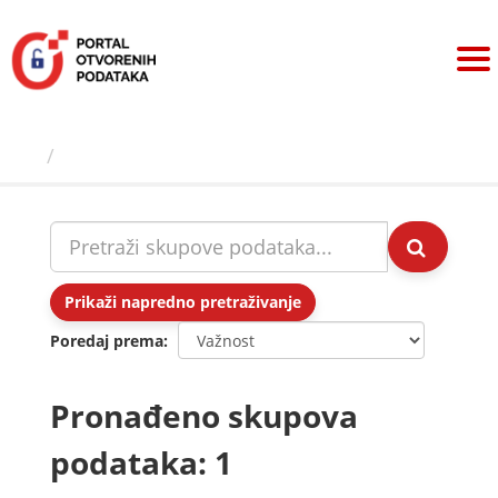
Preskoči
na
sadržaj
Skupovi podаtаkа
Prikaži napredno pretraživanje
Poredaj prema
Pronađeno skupova
podataka: 1