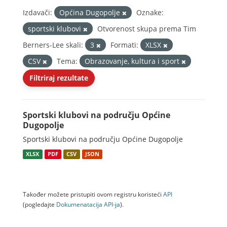
Izdavači:
Općina Dugopolje
Oznake:
sportski klubovi
Otvorenost skupa prema Tim
Berners-Lee skali:
3
Formati:
XLSX
CSV
Tema:
Obrazovanje, kultura i sport
Filtriraj rezultate
Sportski klubovi na području Općine
Dugopolje
Sportski klubovi na području Općine Dugopolje
XLSX
PDF
CSV
JSON
Također možete pristupiti ovom registru koristeći
API
(pogledajte
Dokumenаtаcijа API-jа
).