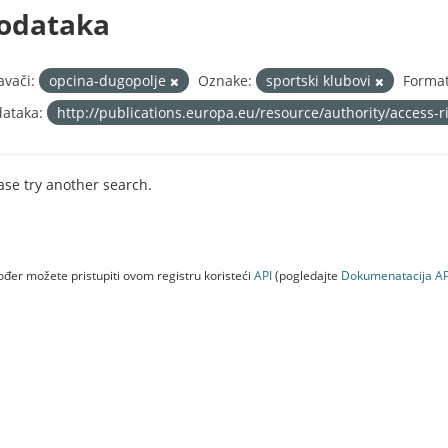
odataka
avači:
opcina-dugopolje
Oznake:
sportski klubovi
Format
ataka:
http://publications.europa.eu/resource/authority/access-
ase try another search.
đer možete pristupiti ovom registru koristeći
API
(pogledajte
Dokumenаtаcijа AP