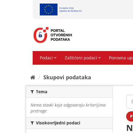
Preskoči
na
sadržaj
Skupovi podаtаkа
Tema
Nema stavki koje odgovaraju kriterijima
pretrage
P
Visokovrijedni podaci
N