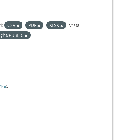
i:
CSV
PDF
XLSX
Vrsta
right/PUBLIC
I-jа
).