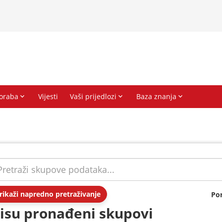
rikaži napredno pretraživanje
Po
isu pronađeni skupovi