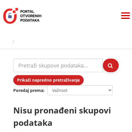
Preskoči
na
sadržaj
Skupovi podаtаkа
Prikaži napredno pretraživanje
Poredaj prema
Nisu pronađeni skupovi
podataka