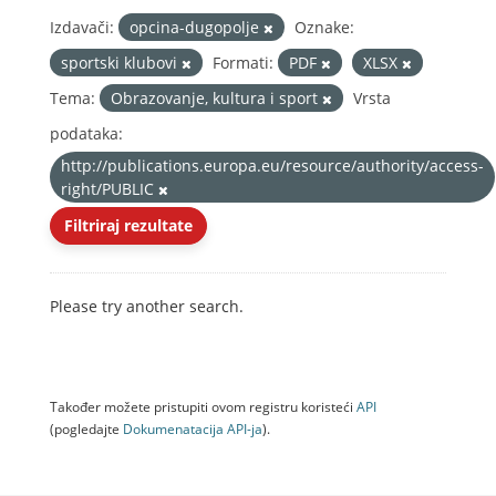
Izdavači:
opcina-dugopolje
Oznake:
sportski klubovi
Formati:
PDF
XLSX
Tema:
Obrazovanje, kultura i sport
Vrsta
podataka:
http://publications.europa.eu/resource/authority/access-
right/PUBLIC
Filtriraj rezultate
Please try another search.
Također možete pristupiti ovom registru koristeći
API
(pogledajte
Dokumenаtаcijа API-jа
).