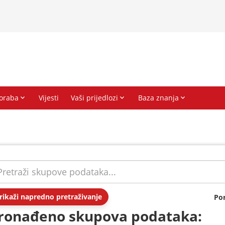
rikaži napredno pretraživanje
Po
ronađeno skupova podataka: