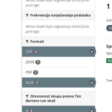
Nema stavki koje odgovaraju kriterijima
1
pretrage
Frekvencija osvježavanja podataka
Izd
Nema stavki koje odgovaraju kriterijima
O
pretrage
Formati
Sp
CSV
1
Spo
XL
JSON
1
PDF
1
Tako
XLSX
1
Otvorenost skupa prema Tim
Berners-Lee skali
3
1