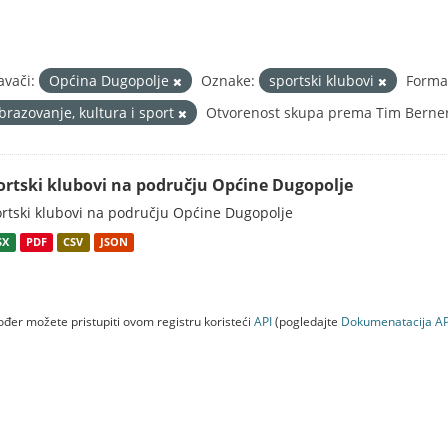
avači:
Općina Dugopolje
Oznake:
sportski klubovi
Format
brazovanje, kultura i sport
Otvorenost skupa prema Tim Berners
ortski klubovi na području Općine Dugopolje
rtski klubovi na području Općine Dugopolje
SX
PDF
CSV
JSON
đer možete pristupiti ovom registru koristeći
API
(pogledajte
Dokumenаtаcijа AP