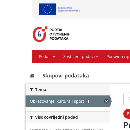
Preskoči
na
sadržaj
Skupovi podаtаkа
Tema
Obrazovanje, kultura i sport
1
P
Visokovrijedni podaci
P