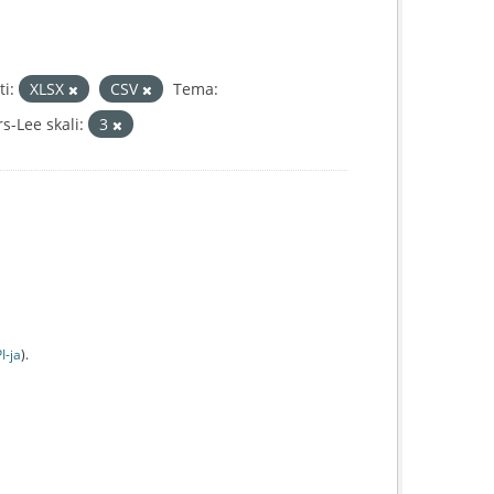
i:
XLSX
CSV
Tema:
-Lee skali:
3
I-jа
).