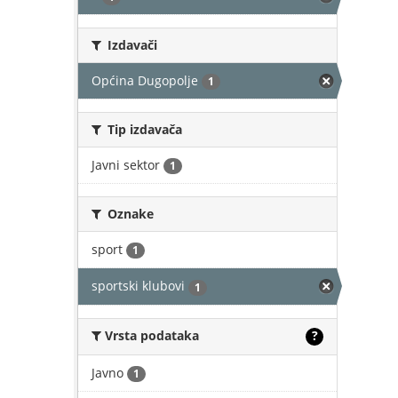
Izdavači
Općina Dugopolje
1
Tip izdavača
Javni sektor
1
Oznake
sport
1
sportski klubovi
1
Vrsta podataka
?
Javno
1