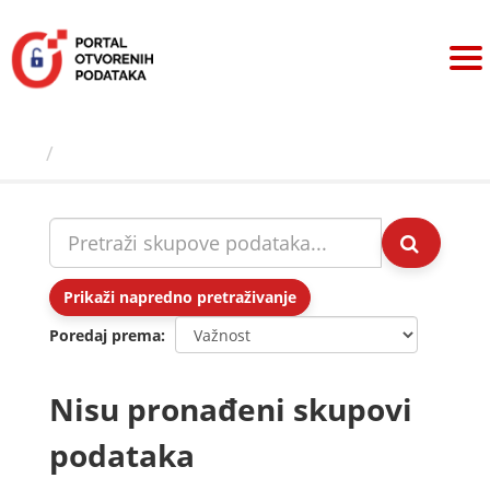
Preskoči
na
sadržaj
Skupovi podаtаkа
Prikaži napredno pretraživanje
Poredaj prema
Nisu pronađeni skupovi
podataka