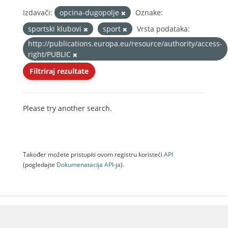
Izdavači:
opcina-dugopolje
Oznake:
sportski klubovi
sport
Vrsta podataka:
http://publications.europa.eu/resource/authority/access-
right/PUBLIC
Filtriraj rezultate
Please try another search.
Također možete pristupiti ovom registru koristeći
API
(pogledajte
Dokumenаtаcijа API-jа
).