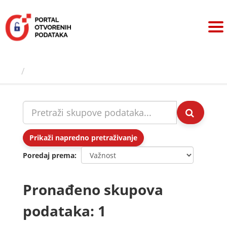
Preskoči
na
sadržaj
Skupovi podаtаkа
Prikaži napredno pretraživanje
Poredaj prema
Pronađeno skupova
podataka: 1