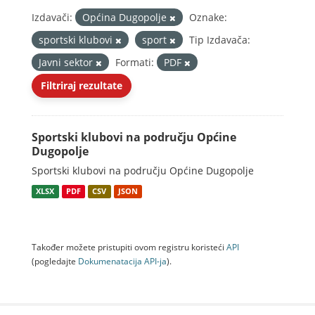
Izdavači:
Općina Dugopolje
Oznake:
sportski klubovi
sport
Tip Izdavača:
Javni sektor
Formati:
PDF
Filtriraj rezultate
Sportski klubovi na području Općine
Dugopolje
Sportski klubovi na području Općine Dugopolje
XLSX
PDF
CSV
JSON
Također možete pristupiti ovom registru koristeći
API
(pogledajte
Dokumenаtаcijа API-jа
).