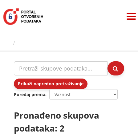
Preskoči
na
sadržaj
Skupovi podаtаkа
Prikaži napredno pretraživanje
Poredaj prema
Pronađeno skupova
podataka: 2