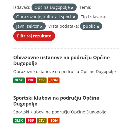
Izdavači:
Općina Dugopolje
Tema:
Obrazovanje, kultura i sport
Tip Izdavača:
Javni sektor
Vrsta podataka:
public
Filtriraj rezultate
Obrazovne ustanove na području Općine
Dugopolje
Obrazovne ustanove na području Općine Dugopolje
XLSX
PDF
CSV
JSON
Sportski klubovi na području Općine
Dugopolje
Sportski klubovi na području Općine Dugopolje
XLSX
PDF
CSV
JSON