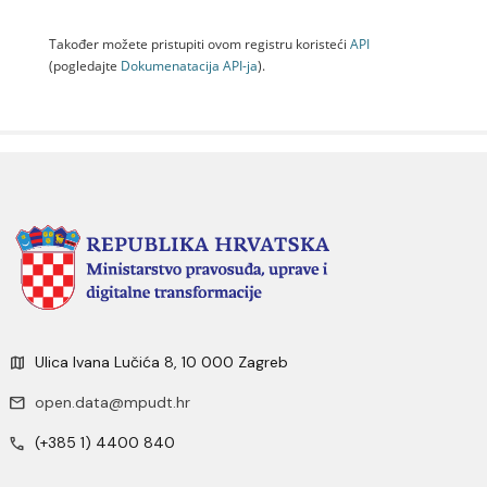
Također možete pristupiti ovom registru koristeći
API
(pogledajte
Dokumenаtаcijа API-jа
).