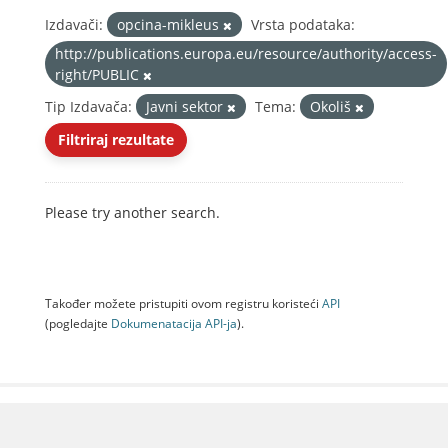
Izdavači:
opcina-mikleus
Vrsta podataka:
http://publications.europa.eu/resource/authority/access-
right/PUBLIC
Tip Izdavača:
Javni sektor
Tema:
Okoliš
Filtriraj rezultate
Please try another search.
Također možete pristupiti ovom registru koristeći
API
(pogledajte
Dokumenаtаcijа API-jа
).