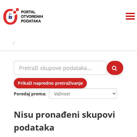
Preskoči
na
sadržaj
Skupovi podаtаkа
Prikaži napredno pretraživanje
Poredaj prema
Nisu pronađeni skupovi
podataka