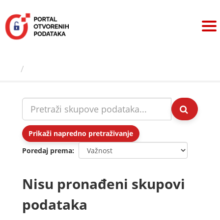
Preskoči
na
sadržaj
Skupovi podаtаkа
Prikaži napredno pretraživanje
Poredaj prema
Nisu pronađeni skupovi
podataka