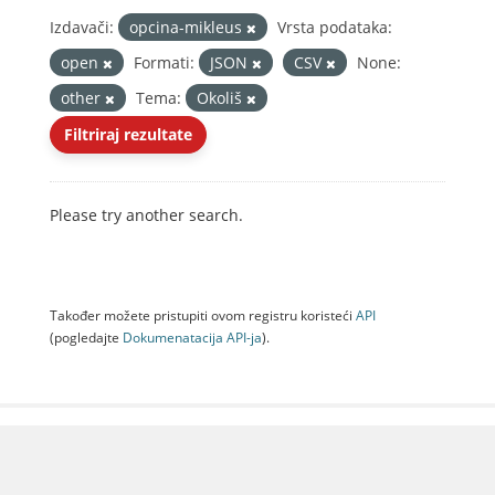
Izdavači:
opcina-mikleus
Vrsta podataka:
open
Formati:
JSON
CSV
None:
other
Tema:
Okoliš
Filtriraj rezultate
Please try another search.
Također možete pristupiti ovom registru koristeći
API
(pogledajte
Dokumenаtаcijа API-jа
).