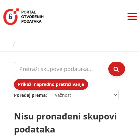
Preskoči
na
sadržaj
Skupovi podаtаkа
Prikaži napredno pretraživanje
Poredaj prema
Nisu pronađeni skupovi
podataka