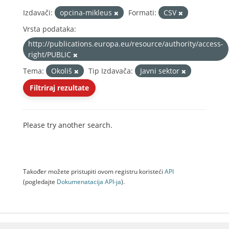
Izdavači:
opcina-mikleus
Formati:
CSV
Vrsta podataka:
http://publications.europa.eu/resource/authority/access-
right/PUBLIC
Tema:
Okoliš
Tip Izdavača:
Javni sektor
Filtriraj rezultate
Please try another search.
Također možete pristupiti ovom registru koristeći
API
(pogledajte
Dokumenаtаcijа API-jа
).