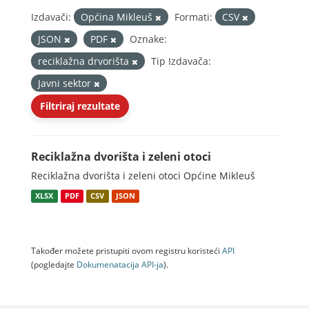
Izdavači:
Općina Mikleuš
Formati:
CSV
JSON
PDF
Oznake:
reciklažna drvorišta
Tip Izdavača:
Javni sektor
Filtriraj rezultate
Reciklažna dvorišta i zeleni otoci
Reciklažna dvorišta i zeleni otoci Općine Mikleuš
XLSX
PDF
CSV
JSON
Također možete pristupiti ovom registru koristeći
API
(pogledajte
Dokumenаtаcijа API-jа
).