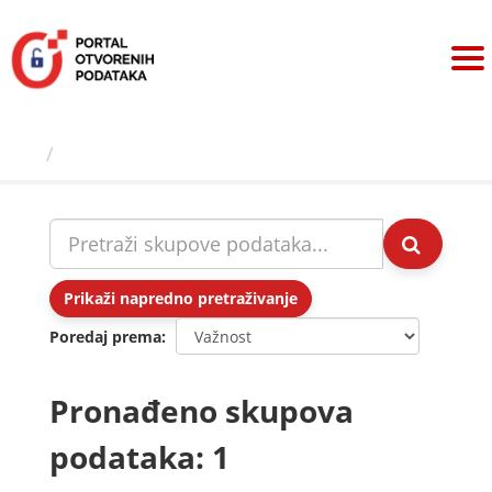
Preskoči
na
sadržaj
Skupovi podаtаkа
Prikaži napredno pretraživanje
Poredaj prema
Pronađeno skupova
podataka: 1