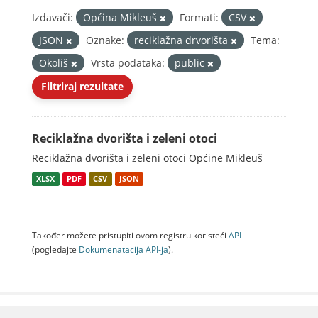
Izdavači:
Općina Mikleuš
Formati:
CSV
JSON
Oznake:
reciklažna drvorišta
Tema:
Okoliš
Vrsta podataka:
public
Filtriraj rezultate
Reciklažna dvorišta i zeleni otoci
Reciklažna dvorišta i zeleni otoci Općine Mikleuš
XLSX
PDF
CSV
JSON
Također možete pristupiti ovom registru koristeći
API
(pogledajte
Dokumenаtаcijа API-jа
).