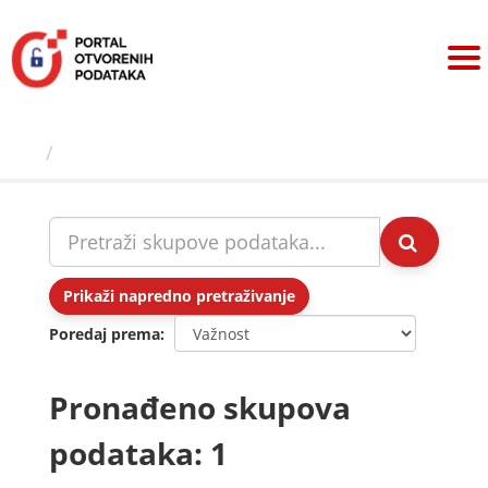
Preskoči
na
sadržaj
Skupovi podаtаkа
Prikaži napredno pretraživanje
Poredaj prema
Pronađeno skupova
podataka: 1