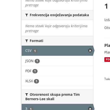
Nema stavki koje odgovaraju kriterijima
1
pretrage
Frekvencija osvježavanja podataka
Izd
Nema stavki koje odgovaraju kriterijima
Otv
pretrage
Formati
Pl
CSV
1
Pla
PD
JSON
1
PDF
1
Tako
XLSX
1
Otvorenost skupa prema Tim
Berners-Lee skali
3
1