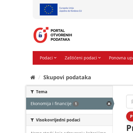
Preskoči
na
sadržaj
Skupovi podаtаkа
Tema
Ekonomija i financije
1
P
Visokovrijedni podaci
P