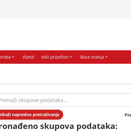
rikaži napredno pretraživanje
Po
ronađeno skupova podataka: