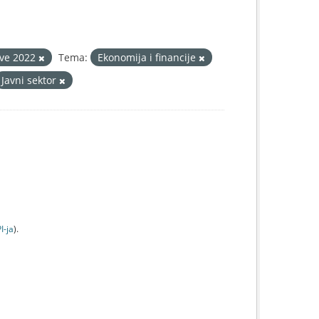
ave 2022
Tema:
Ekonomija i financije
Javni sektor
I-jа
).