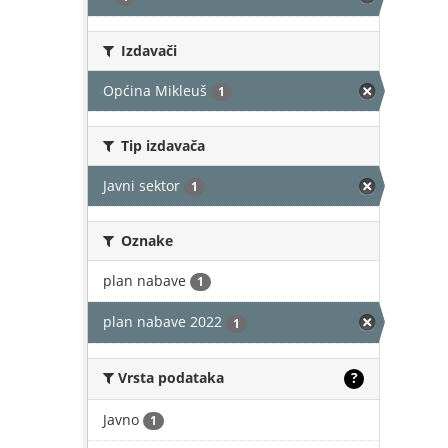
Izdavači
Općina Mikleuš
1
Tip izdavača
Javni sektor
1
Oznake
plan nabave
1
plan nabave 2022
1
Vrsta podataka
?
Javno
1