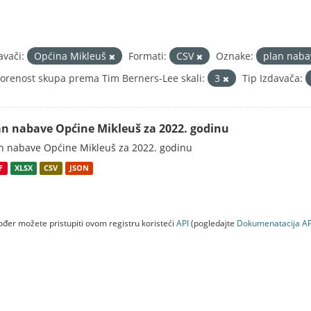
avači:
Općina Mikleuš
Formati:
CSV
Oznake:
plan nab
orenost skupa prema Tim Berners-Lee skali:
3
Tip Izdavača:
an nabave Općine Mikleuš za 2022. godinu
n nabave Općine Mikleuš za 2022. godinu
F
XLSX
CSV
JSON
đer možete pristupiti ovom registru koristeći
API
(pogledajte
Dokumenаtаcijа AP