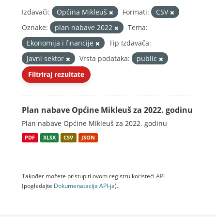
Izdavači:
Općina Mikleuš
Formati:
CSV
Oznake:
plan nabave 2022
Tema:
Ekonomija i financije
Tip Izdavača:
Javni sektor
Vrsta podataka:
public
Filtriraj rezultate
Plan nabave Općine Mikleuš za 2022. godinu
Plan nabave Općine Mikleuš za 2022. godinu
PDF
XLSX
CSV
JSON
Također možete pristupiti ovom registru koristeći
API
(pogledajte
Dokumenаtаcijа API-jа
).