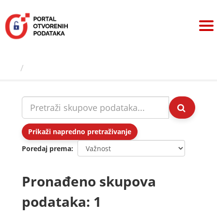
Preskoči
na
sadržaj
Skupovi podаtаkа
Prikaži napredno pretraživanje
Poredaj prema
Pronađeno skupova
podataka: 1