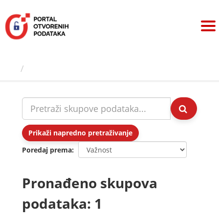
Preskoči
na
sadržaj
Skupovi podаtаkа
Prikaži napredno pretraživanje
Poredaj prema
Pronađeno skupova
podataka: 1