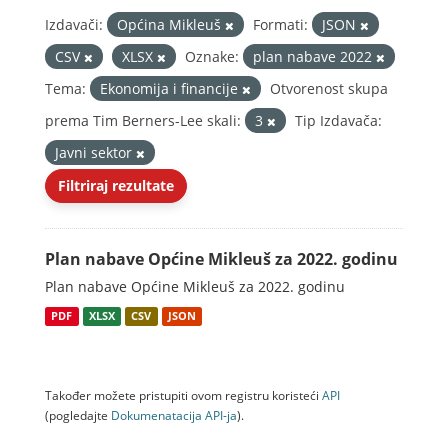
Izdavači:
Općina Mikleuš
Formati:
JSON
CSV
XLSX
Oznake:
plan nabave 2022
Tema:
Ekonomija i financije
Otvorenost skupa
prema Tim Berners-Lee skali:
3
Tip Izdavača:
Javni sektor
Filtriraj rezultate
Plan nabave Općine Mikleuš za 2022. godinu
Plan nabave Općine Mikleuš za 2022. godinu
PDF
XLSX
CSV
JSON
Također možete pristupiti ovom registru koristeći
API
(pogledajte
Dokumenаtаcijа API-jа
).