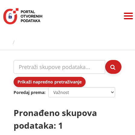
Preskoči
na
sadržaj
Skupovi podаtаkа
Prikaži napredno pretraživanje
Poredaj prema
Pronađeno skupova
podataka: 1