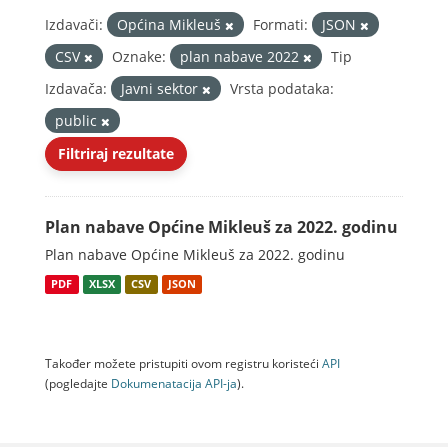
Izdavači:
Općina Mikleuš
Formati:
JSON
CSV
Oznake:
plan nabave 2022
Tip
Izdavača:
Javni sektor
Vrsta podataka:
public
Filtriraj rezultate
Plan nabave Općine Mikleuš za 2022. godinu
Plan nabave Općine Mikleuš za 2022. godinu
PDF
XLSX
CSV
JSON
Također možete pristupiti ovom registru koristeći
API
(pogledajte
Dokumenаtаcijа API-jа
).