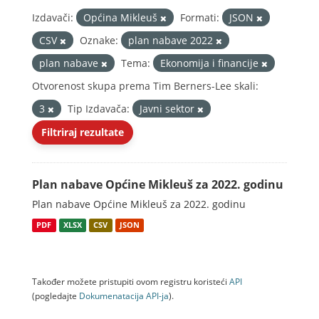
Izdavači:
Općina Mikleuš
Formati:
JSON
CSV
Oznake:
plan nabave 2022
plan nabave
Tema:
Ekonomija i financije
Otvorenost skupa prema Tim Berners-Lee skali:
3
Tip Izdavača:
Javni sektor
Filtriraj rezultate
Plan nabave Općine Mikleuš za 2022. godinu
Plan nabave Općine Mikleuš za 2022. godinu
PDF
XLSX
CSV
JSON
Također možete pristupiti ovom registru koristeći
API
(pogledajte
Dokumenаtаcijа API-jа
).