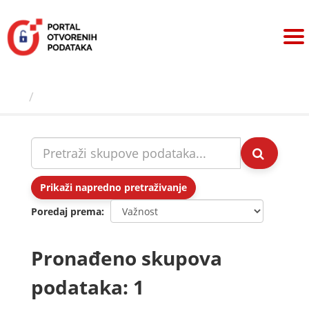
Preskoči
na
sadržaj
Skupovi podаtаkа
Prikaži napredno pretraživanje
Poredaj prema
Pronađeno skupova
podataka: 1