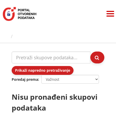
Preskoči
na
sadržaj
Skupovi podаtаkа
Prikaži napredno pretraživanje
Poredaj prema
Nisu pronađeni skupovi
podataka