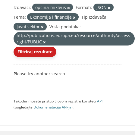
Izdavači:
opcina-mikleus
Formati:
JSON
Tema:
Ekonomija i financije
Tip Izdavača:
Javni sektor
Vrsta podataka:
http://publications.europa.eu/resource/authority/access-
right/PUBLIC
Filtriraj rezultate
Please try another search.
Također možete pristupiti ovom registru koristeći
API
(pogledajte
Dokumenаtаcijа API-jа
).