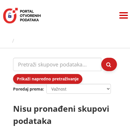
Preskoči
na
sadržaj
Skupovi podаtаkа
Prikaži napredno pretraživanje
Poredaj prema
Nisu pronađeni skupovi
podataka