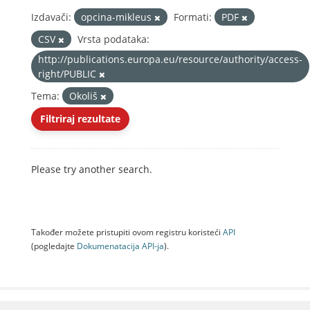
Izdavači:
opcina-mikleus
Formati:
PDF
CSV
Vrsta podataka:
http://publications.europa.eu/resource/authority/access-
right/PUBLIC
Tema:
Okoliš
Filtriraj rezultate
Please try another search.
Također možete pristupiti ovom registru koristeći
API
(pogledajte
Dokumenаtаcijа API-jа
).