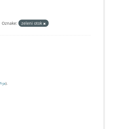
Oznake:
zeleni otok
I-jа
).