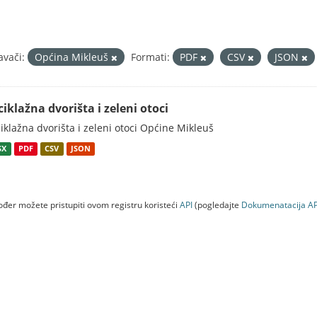
avači:
Općina Mikleuš
Formati:
PDF
CSV
JSON
ciklažna dvorišta i zeleni otoci
iklažna dvorišta i zeleni otoci Općine Mikleuš
SX
PDF
CSV
JSON
đer možete pristupiti ovom registru koristeći
API
(pogledajte
Dokumenаtаcijа AP