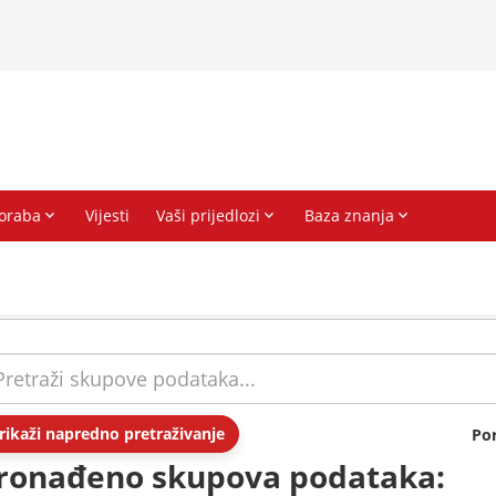
rikaži napredno pretraživanje
Po
ronađeno skupova podataka: