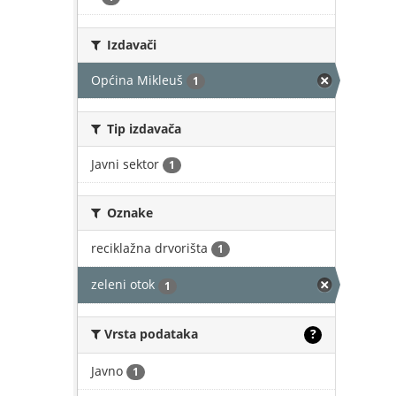
Izdavači
Općina Mikleuš
1
Tip izdavača
Javni sektor
1
Oznake
reciklažna drvorišta
1
zeleni otok
1
Vrsta podataka
?
Javno
1