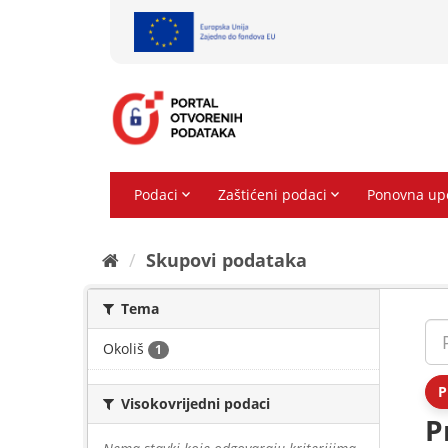
Preskoči
na
sadržaj
Skupovi podаtаkа
Tema
Okoliš
1
P
Visokovrijedni podaci
P