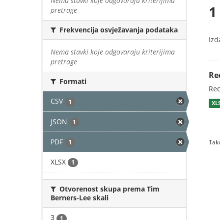
Nema stavki koje odgovaraju kriterijima
1
pretrage
Frekvencija osvježavanja podataka
Izd
Nema stavki koje odgovaraju kriterijima
pretrage
Re
Formati
Rec
CSV
1
XL
JSON
1
PDF
1
Tako
XLSX
1
Otvorenost skupa prema Tim
Berners-Lee skali
3
1