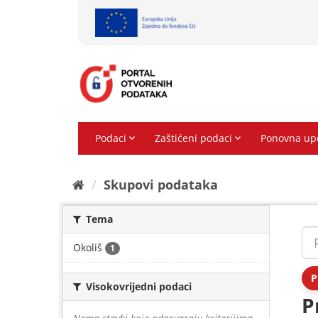
Preskoči
na
sadržaj
Skupovi podаtаkа
Tema
Okoliš
1
P
Visokovrijedni podaci
P