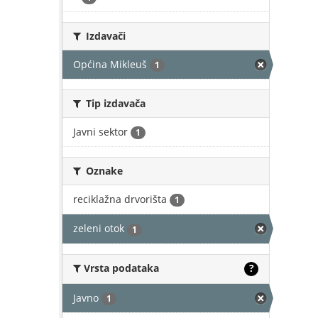
Izdavači
Općina Mikleuš
1
Tip izdavača
Javni sektor
1
Oznake
reciklažna drvorišta
1
zeleni otok
1
Vrsta podataka
?
Javno
1