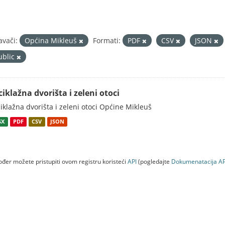
avači:
Općina Mikleuš
Formati:
PDF
CSV
JSON
ublic
ciklažna dvorišta i zeleni otoci
iklažna dvorišta i zeleni otoci Općine Mikleuš
SX
PDF
CSV
JSON
đer možete pristupiti ovom registru koristeći
API
(pogledajte
Dokumenаtаcijа AP