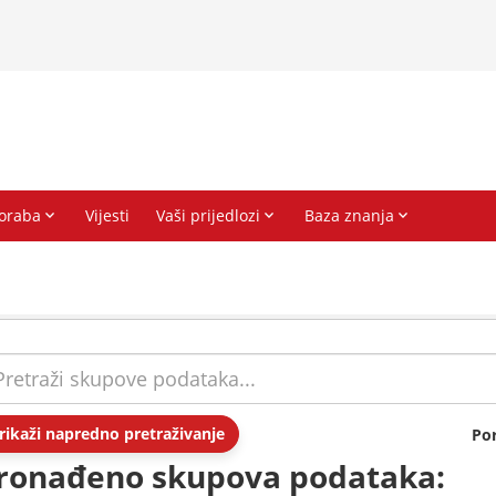
rikaži napredno pretraživanje
Po
ronađeno skupova podataka: