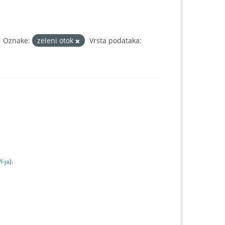
Oznake:
zeleni otok
Vrsta podataka:
I-jа
).