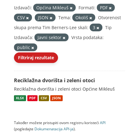
Izdavači:
Općina Mikleuš
Formati:
PDF
CSV
JSON
Tema:
Okoliš
Otvorenost
skupa prema Tim Berners-Lee skali:
3
Tip
Izdavača:
Javni sektor
Vrsta podataka:
public
Filtriraj rezultate
Reciklažna dvorišta i zeleni otoci
Reciklažna dvorišta i zeleni otoci Općine Mikleuš
XLSX
PDF
CSV
JSON
Također možete pristupiti ovom registru koristeći
API
(pogledajte
Dokumenаtаcijа API-jа
).