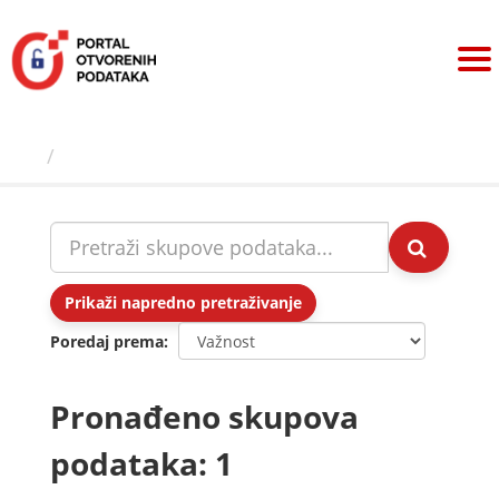
Preskoči
na
sadržaj
Skupovi podаtаkа
Prikaži napredno pretraživanje
Poredaj prema
Pronađeno skupova
podataka: 1