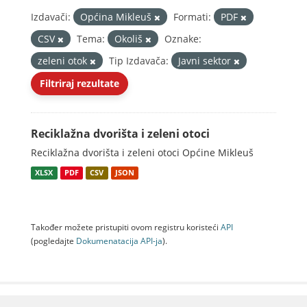
Izdavači:
Općina Mikleuš
Formati:
PDF
CSV
Tema:
Okoliš
Oznake:
zeleni otok
Tip Izdavača:
Javni sektor
Filtriraj rezultate
Reciklažna dvorišta i zeleni otoci
Reciklažna dvorišta i zeleni otoci Općine Mikleuš
XLSX
PDF
CSV
JSON
Također možete pristupiti ovom registru koristeći
API
(pogledajte
Dokumenаtаcijа API-jа
).