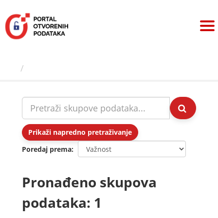
Preskoči
na
sadržaj
Skupovi podаtаkа
Prikaži napredno pretraživanje
Poredaj prema
Pronađeno skupova
podataka: 1