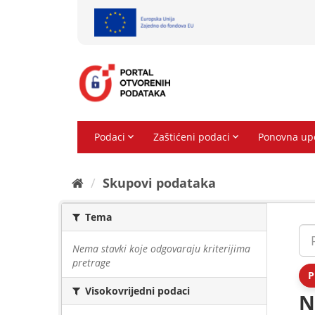
Preskoči
na
sadržaj
Skupovi podаtаkа
Tema
Nema stavki koje odgovaraju kriterijima
pretrage
P
Visokovrijedni podaci
N