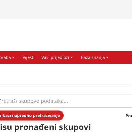
rikaži napredno pretraživanje
Po
isu pronađeni skupovi