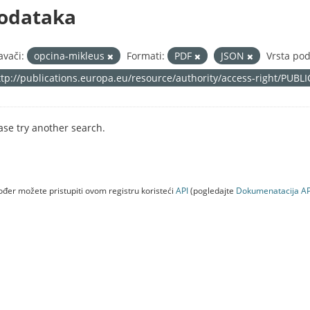
odataka
avači:
opcina-mikleus
Formati:
PDF
JSON
Vrsta pod
ttp://publications.europa.eu/resource/authority/access-right/PUBL
ase try another search.
đer možete pristupiti ovom registru koristeći
API
(pogledajte
Dokumenаtаcijа AP