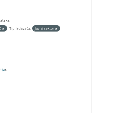
ataka:
IC
Tip Izdavača:
Javni sektor
I-jа
).