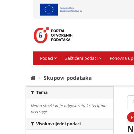
Preskoči
na
sadržaj
Skupovi podаtаkа
Tema
Nema stavki koje odgovaraju kriterijima
pretrage
P
Visokovrijedni podaci
N