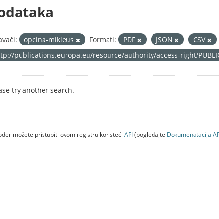
odataka
avači:
opcina-mikleus
Formati:
PDF
JSON
CSV
ttp://publications.europa.eu/resource/authority/access-right/PUBL
ase try another search.
đer možete pristupiti ovom registru koristeći
API
(pogledajte
Dokumenаtаcijа AP