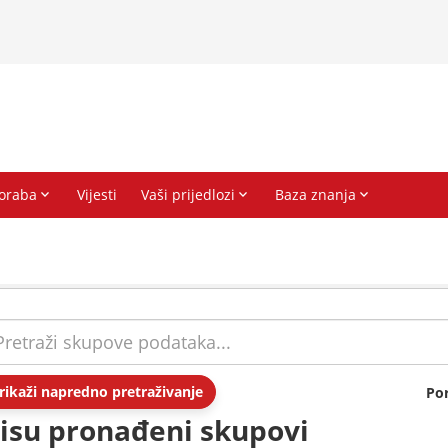
rikaži napredno pretraživanje
Po
isu pronađeni skupovi