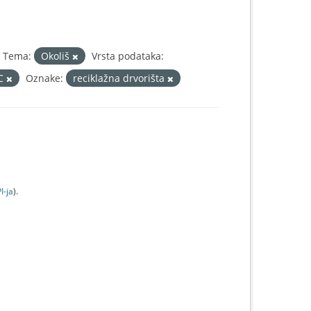
Tema:
Okoliš
Vrsta podataka:
IC
Oznake:
reciklažna drvorišta
I-jа
).