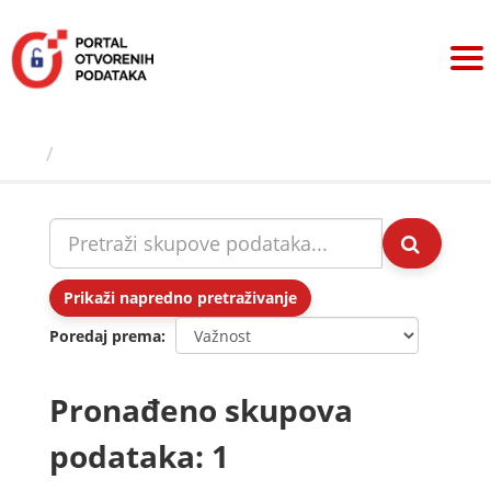
Preskoči
na
sadržaj
Skupovi podаtаkа
Prikaži napredno pretraživanje
Poredaj prema
Pronađeno skupova
podataka: 1