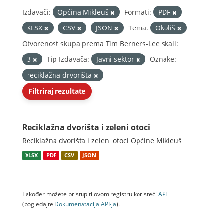
Izdavači:
Općina Mikleuš
Formati:
PDF
XLSX
CSV
JSON
Tema:
Okoliš
Otvorenost skupa prema Tim Berners-Lee skali:
3
Tip Izdavača:
Javni sektor
Oznake:
reciklažna drvorišta
Filtriraj rezultate
Reciklažna dvorišta i zeleni otoci
Reciklažna dvorišta i zeleni otoci Općine Mikleuš
XLSX
PDF
CSV
JSON
Također možete pristupiti ovom registru koristeći
API
(pogledajte
Dokumenаtаcijа API-jа
).